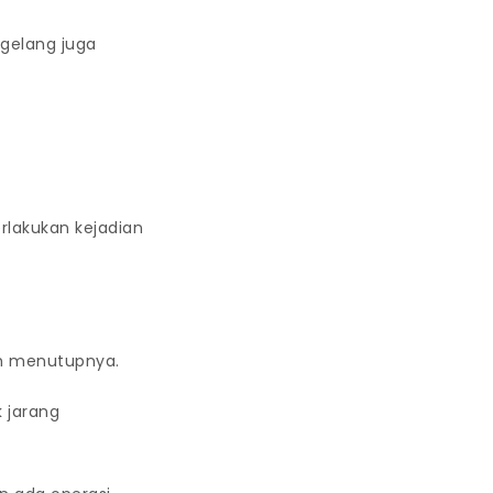
gelang juga
lakukan kejadian
h menutupnya.
 jarang