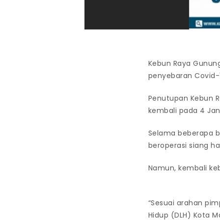
Kebun Raya Gunung
penyebaran Covid-
Penutupan Kebun Ra
kembali pada 4 Janu
Selama beberapa bu
beroperasi siang har
Namun, kembali keb
“Sesuai arahan pim
Hidup (DLH) Kota M