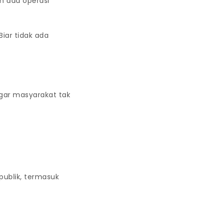
an ada operasi
iar tidak ada
gar masyarakat tak
publik, termasuk