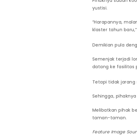
Pihaknya sudah koor
yustisi.
“Harapannya, malam
klaster tahun baru,
Demikian pula den
Semenjak terjadi l
datang ke fasilitas
Tetapi tidak jaran
Sehingga, pihaknya
Melibatkan pihak b
taman-taman.
Feature Image Sou