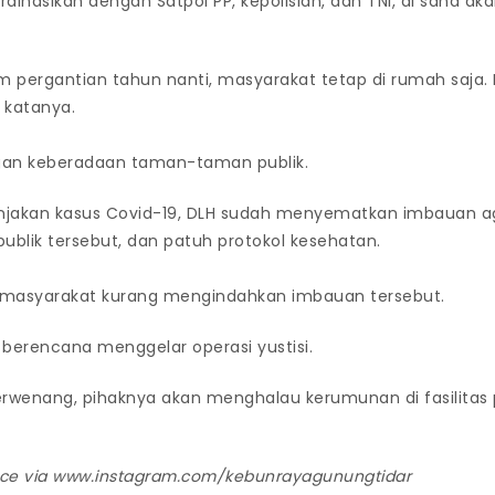
dinasikan dengan Satpol PP, kepolisian, dan TNI, di sana ak
 pergantian tahun nanti, masyarakat tetap di rumah saja. B
” katanya.
gan keberadaan taman-taman publik.
onjakan kasus Covid-19, DLH sudah menyematkan imbauan a
 publik tersebut, dan patuh protokol kesehatan.
g masyarakat kurang mengindahkan imbauan tersebut.
 berencana menggelar operasi yustisi.
erwenang, pihaknya akan menghalau kerumunan di fasilitas 
rce via www.instagram.com/kebunrayagunungtidar