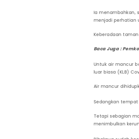
Ia menambahkan, se
menjadi perhatian
Keberadaan taman b
Baca Juga :
Pemkot
Untuk air mancur 
luar biasa (KLB) Cov
Air mancur dihidup
Sedangkan tempat 
Tetapi sebagian ma
menimbulkan keru