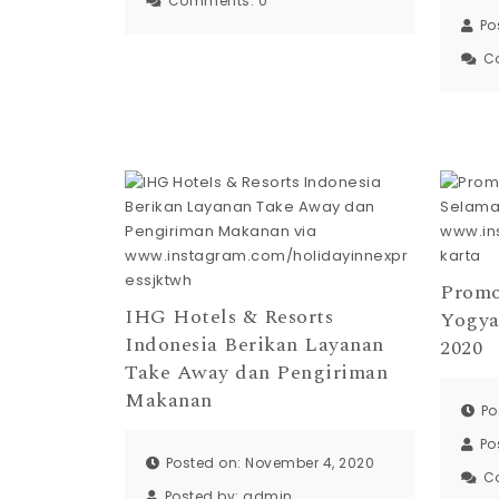
Comments:
0
Po
C
Promo
IHG Hotels & Resorts
Yogya
Indonesia Berikan Layanan
2020
Take Away dan Pengiriman
Makanan
Po
Po
Posted on: November 4, 2020
C
Posted by:
admin