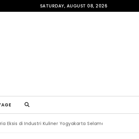
SATURDAY, AUGUST 08, 2026
YAGE
 di Industri Kuliner Yogyakarta Selama 14 Tahun
|
Melia Pur