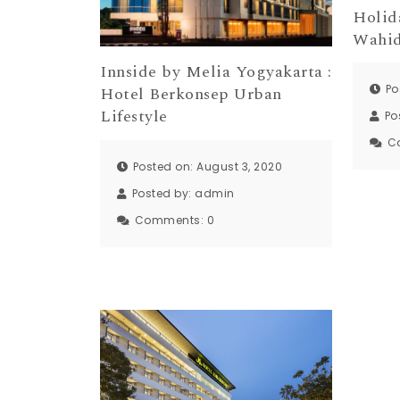
Holid
Wahid
Innside by Melia Yogyakarta :
Po
Hotel Berkonsep Urban
Lifestyle
Po
C
Posted on: August 3, 2020
Posted by:
admin
Comments:
0