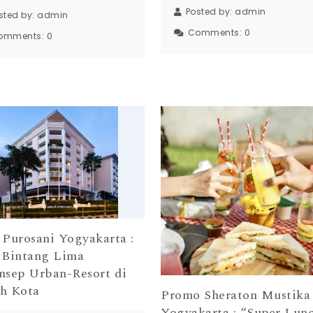
Posted by:
admin
sted by:
admin
Comments:
0
omments:
0
 Purosani Yogyakarta :
 Bintang Lima
nsep Urban-Resort di
h Kota
Promo Sheraton Mustika
Yogyakarta : “Super Lun