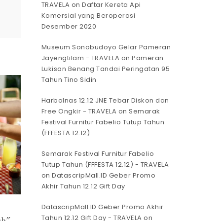
TRAVELA
on
Daftar Kereta Api
Komersial yang Beroperasi
Desember 2020
Museum Sonobudoyo Gelar Pameran
Jayengtilam - TRAVELA
on
Pameran
Lukisan Benang Tandai Peringatan 95
Tahun Tino Sidin
Harbolnas 12.12 JNE Tebar Diskon dan
Free Ongkir - TRAVELA
on
Semarak
Festival Furnitur Fabelio Tutup Tahun
(FFFESTA 12.12)
Semarak Festival Furnitur Fabelio
Tutup Tahun (FFFESTA 12.12) - TRAVELA
on
DatascripMall.ID Geber Promo
Akhir Tahun 12.12 Gift Day
DatascripMall.ID Geber Promo Akhir
Tahun 12.12 Gift Day - TRAVELA
on
ch”