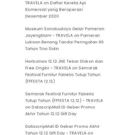
TRAVELA
on
Daftar Kereta Api
Komersial yang Beroperasi
Desember 2020
Museum Sonobudoyo Gelar Pameran
Jayengtilam - TRAVELA
on
Pameran
Lukisan Benang Tandai Peringatan 95
Tahun Tino Sidin
Harbolnas 12.12 JNE Tebar Diskon dan
Free Ongkir - TRAVELA
on
Semarak
Festival Furnitur Fabelio Tutup Tahun
(FFFESTA 12.12)
Semarak Festival Furnitur Fabelio
Tutup Tahun (FFFESTA 12.12) - TRAVELA
on
DatascripMall.ID Geber Promo
Akhir Tahun 12.12 Gift Day
DatascripMall.ID Geber Promo Akhir
Tahun 12.12 Gift Day - TRAVELA
on