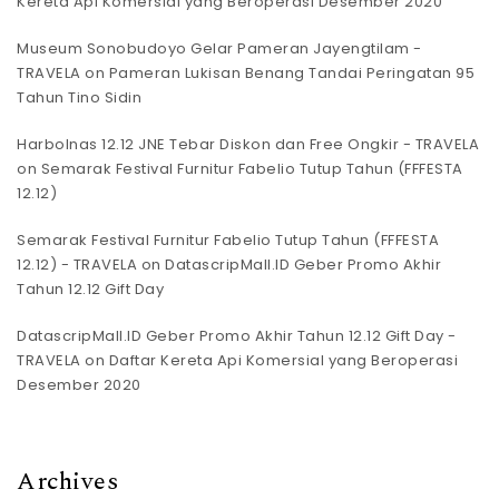
Kereta Api Komersial yang Beroperasi Desember 2020
Museum Sonobudoyo Gelar Pameran Jayengtilam -
TRAVELA
on
Pameran Lukisan Benang Tandai Peringatan 95
Tahun Tino Sidin
Harbolnas 12.12 JNE Tebar Diskon dan Free Ongkir - TRAVELA
on
Semarak Festival Furnitur Fabelio Tutup Tahun (FFFESTA
12.12)
Semarak Festival Furnitur Fabelio Tutup Tahun (FFFESTA
12.12) - TRAVELA
on
DatascripMall.ID Geber Promo Akhir
Tahun 12.12 Gift Day
DatascripMall.ID Geber Promo Akhir Tahun 12.12 Gift Day -
TRAVELA
on
Daftar Kereta Api Komersial yang Beroperasi
Desember 2020
Archives